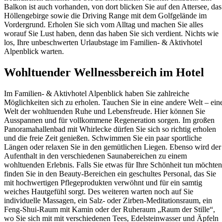
Balkon ist auch vorhanden, von dort blicken Sie auf den Attersee, das
Höllengebirge sowie die Driving Range mit dem Golfgelände im
Vordergrund. Erholen Sie sich vom Alltag und machen Sie alles
worauf Sie Lust haben, denn das haben Sie sich verdient. Nichts wie
los, Ihre unbeschwerten Urlaubstage im Familien- & Aktivhotel
Alpenblick warten.
Wohltuender Wellnessbereich im Hotel
Im Familien- & Aktivhotel Alpenblick haben Sie zahlreiche
Möglichkeiten sich zu erholen. Tauchen Sie in eine andere Welt – ein
Welt der wohltuenden Ruhe und Lebensfreude. Hier können Sie
Ausspannen und für vollkommene Regeneration sorgen. Im großen
Panoramahallenbad mit Whirlecke dürfen Sie sich so richtig erholen
und die freie Zeit genießen. Schwimmen Sie ein paar sportliche
Längen oder relaxen Sie in den gemütlichen Liegen. Ebenso wird der
Aufenthalt in den verschiedenen Saunabereichen zu einem
wohltuenden Erlebnis. Falls Sie etwas für Ihre Schönheit tun möchten
finden Sie in den Beauty-Bereichen ein geschultes Personal, das Sie
mit hochwertigen Pflegeprodukten verwöhnt und für ein samtig
weiches Hautgefühl sorgt. Des weiteren warten noch auf Sie
individuelle Massagen, ein Salz- oder Zirben-Meditationsraum, ein
Feng-Shui-Raum mit Kamin oder der Ruheraum „Raum der Stille“,
wo Sie sich mit mit verschiedenen Tees, Edelsteinwasser und Äpfeln