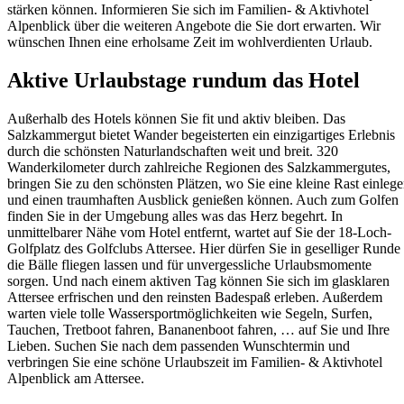
stärken können. Informieren Sie sich im Familien- & Aktivhotel
Alpenblick über die weiteren Angebote die Sie dort erwarten. Wir
wünschen Ihnen eine erholsame Zeit im wohlverdienten Urlaub.
Aktive Urlaubstage rundum das Hotel
Außerhalb des Hotels können Sie fit und aktiv bleiben. Das
Salzkammergut bietet Wander begeisterten ein einzigartiges Erlebnis
durch die schönsten Naturlandschaften weit und breit. 320
Wanderkilometer durch zahlreiche Regionen des Salzkammergutes,
bringen Sie zu den schönsten Plätzen, wo Sie eine kleine Rast einleg
und einen traumhaften Ausblick genießen können. Auch zum Golfen
finden Sie in der Umgebung alles was das Herz begehrt. In
unmittelbarer Nähe vom Hotel entfernt, wartet auf Sie der 18-Loch-
Golfplatz des Golfclubs Attersee. Hier dürfen Sie in geselliger Runde
die Bälle fliegen lassen und für unvergessliche Urlaubsmomente
sorgen. Und nach einem aktiven Tag können Sie sich im glasklaren
Attersee erfrischen und den reinsten Badespaß erleben. Außerdem
warten viele tolle Wassersportmöglichkeiten wie Segeln, Surfen,
Tauchen, Tretboot fahren, Bananenboot fahren, … auf Sie und Ihre
Lieben. Suchen Sie nach dem passenden Wunschtermin und
verbringen Sie eine schöne Urlaubszeit im Familien- & Aktivhotel
Alpenblick am Attersee.