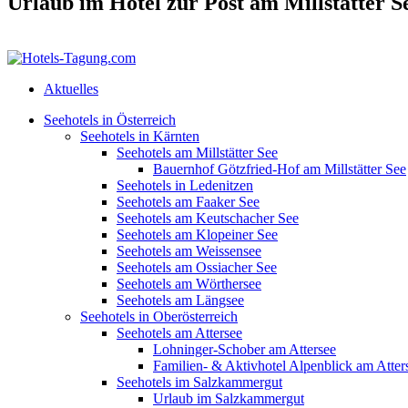
Urlaub im Hotel zur Post am Millstätter S
Aktuelles
Seehotels in Österreich
Seehotels in Kärnten
Seehotels am Millstätter See
Bauernhof Götzfried-Hof am Millstätter See
Seehotels in Ledenitzen
Seehotels am Faaker See
Seehotels am Keutschacher See
Seehotels am Klopeiner See
Seehotels am Weissensee
Seehotels am Ossiacher See
Seehotels am Wörthersee
Seehotels am Längsee
Seehotels in Oberösterreich
Seehotels am Attersee
Lohninger-Schober am Attersee
Familien- & Aktivhotel Alpenblick am Atter
Seehotels im Salzkammergut
Urlaub im Salzkammergut