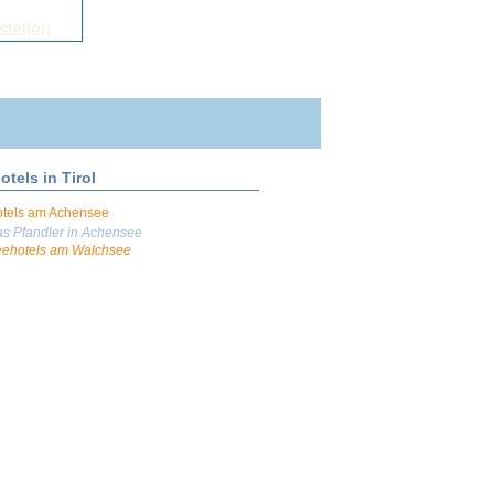
stellen
otels in Tirol
tels am Achensee
s Pfandler in Achensee
ehotels am Walchsee