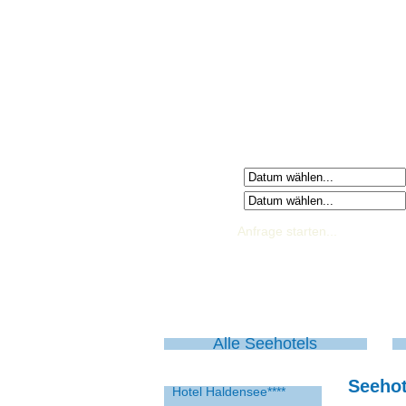
Anreisetag
Abreisetag
Alle Seehotels
Seehot
Hotel Haldensee****