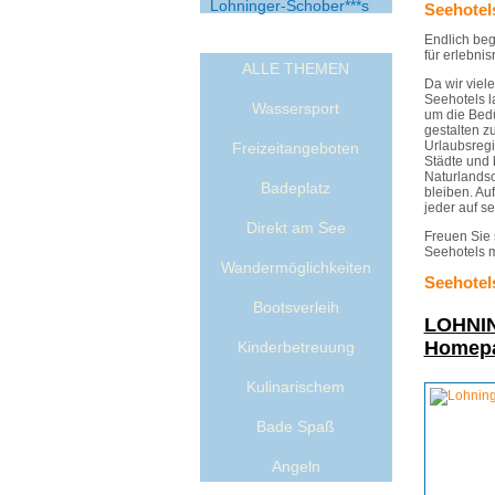
Lohninger-Schober***s
Seehotel
Endlich beg
für erlebnis
ALLE THEMEN
Da wir viel
Seehotels l
Wassersport
um die Bedü
gestalten z
Urlaubsregi
Freizeitangeboten
Städte und 
Naturlandsc
Badeplatz
bleiben. Au
jeder auf se
Direkt am See
Freuen Sie 
Seehotels m
Wandermöglichkeiten
Seehotel
Bootsverleih
LOHNI
Homepa
Kinderbetreuung
Kulinarischem
Bade Spaß
Angeln