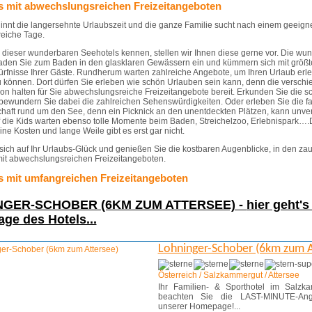
s mit abwechslungsreichen Freizeitangeboten
innt die langersehnte Urlaubszeit und die ganze Familie sucht nach einem geeign
reiche Tage.
e dieser wunderbaren Seehotels kennen, stellen wir Ihnen diese gerne vor. Die wu
aden Sie zum Baden in den glasklaren Gewässern ein und kümmern sich mit größte
rfnisse Ihrer Gäste. Rundherum warten zahlreiche Angebote, um Ihren Urlaub erle
u können. Dort dürfen Sie erleben wie schön Urlauben sein kann, denn die versch
on halten für Sie abwechslungsreiche Freizeitangebote bereit. Erkunden Sie die s
bewundern Sie dabei die zahlreichen Sehenswürdigkeiten. Oder erleben Sie die f
haft rund um den See, denn ein Picknick an den unentdeckten Plätzen, kann unve
f die Kids warten ebenso tolle Momente beim Baden, Streichelzoo, Erlebnispark…
ine Kosten und lange Weile gibt es erst gar nicht.
sich auf Ihr Urlaubs-Glück und genießen Sie die kostbaren Augenblicke, in den za
it abwechslungsreichen Freizeitangeboten.
s mit umfangreichen Freizeitangeboten
NGER-SCHOBER (6KM ZUM ATTERSEE) -
hier geht's
ge des Hotels...
Lohninger-Schober (6km zum A
Österreich / Salzkammergut / Attersee
Ihr Familien- & Sporthotel im Salzk
beachten Sie die LAST-MINUTE-Ang
unserer Homepage!...