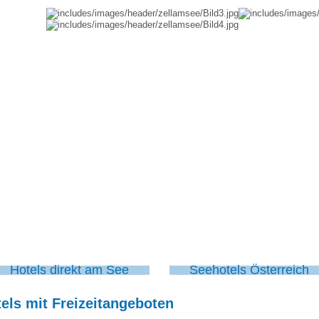
Hotels direkt am See
Seehotels Österreich
els mit Freizeitangeboten