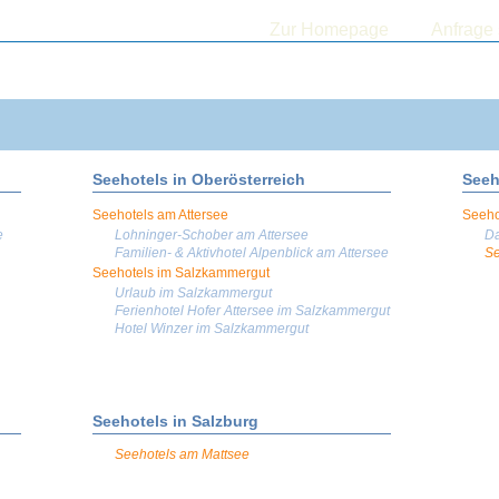
Zur Homepage
Anfrage 
Seehotels in Oberösterreich
Seeh
Seehotels am Attersee
Seeho
e
Lohninger-Schober am Attersee
Da
Familien- & Aktivhotel Alpenblick am Attersee
Se
Seehotels im Salzkammergut
Urlaub im Salzkammergut
Ferienhotel Hofer Attersee im Salzkammergut
Hotel Winzer im Salzkammergut
Seehotels in Salzburg
Seehotels am Mattsee